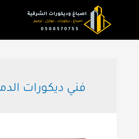
خطي
لى
لمحتوى
فني ديكورات الدم